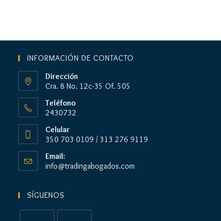
INFORMACIÓN DE CONTACTO
Dirección
Cra. 8 No. 12c-35 Of. 505
Teléfono
2430732
Celular
350 703 0109 / 313 276 9119
Email:
Se
info@tradingabogados.com
abre
en
tu
SÍGUENOS
aplicación