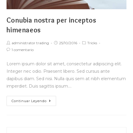
Conubia nostra per inceptos
himenaeos
Autor
Publicación
Categoría
administrator trading
25/10/2016
Tricks
de
de
de
Comentarios
1 comentario
la
la
la
de
entrada:
entrada:
entrada:
la
entrada:
Lorem ipsum dolor sit amet, consectetur adipiscing elit.
Integer nec odio. Praesent libero. Sed cursus ante
dapibus diam. Sed nisi. Nulla quis sem at nibh elementum
imperdiet. Duis sagittis ipsum.…
Conubia
Continuar Leyendo
nostra
per
inceptos
himenaeos
Buscar: